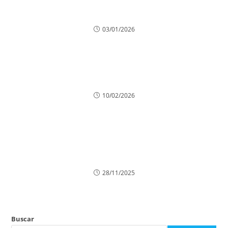
Top 5 Online Slots with High RTP in New Zealand
03/01/2026
Why Game Providers Matter for Kiwi Players
10/02/2026
Top 5 Deposit Methods for International Casino
Players
28/11/2025
Buscar