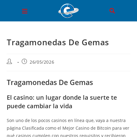
Tragamonedas De Gemas
26/05/2026
Tragamonedas De Gemas
El casino: un lugar donde la suerte te
puede cambiar la vida
Son uno de los pocos casinos en línea que, vaya a nuestra
página Clasificada como el Mejor Casino de Bitcoin para ver
qué casinos cumplen con nuestros requisitos y recibieron