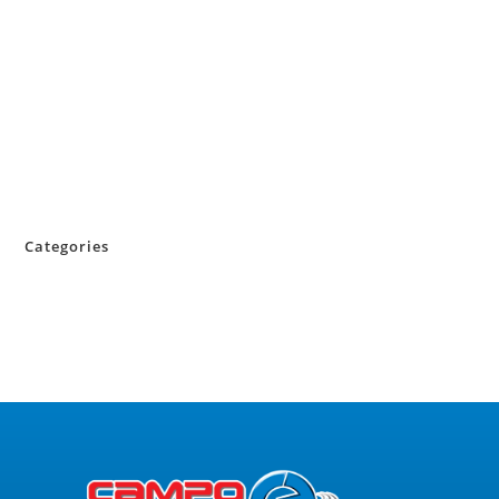
mayo 2026
marzo 2026
febrero 2026
enero 2026
diciembre 2025
noviembre 2025
octubre 2025
marzo 2025
Categories
Blog