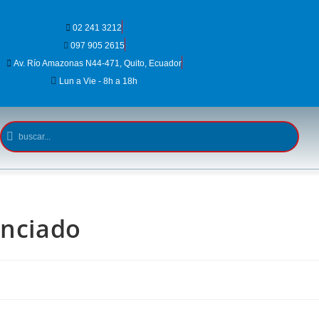
02 241 3212
097 905 2615
Av. Río Amazonas N44-471, Quito, Ecuador
Lun a Vie - 8h a 18h
enciado