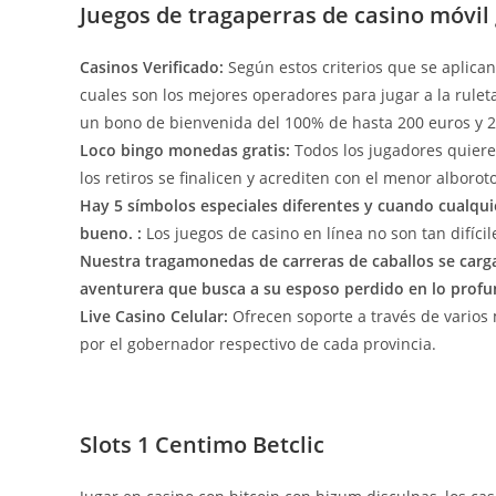
Juegos de tragaperras de casino móvil 
Casinos Verificado:
Según estos criterios que se aplica
cuales son los mejores operadores para jugar a la rule
un bono de bienvenida del 100% de hasta 200 euros y 20
Loco bingo monedas gratis:
Todos los jugadores quiere
los retiros se finalicen y acrediten con el menor albor
Hay 5 símbolos especiales diferentes y cuando cualqui
bueno. :
Los juegos de casino en línea no son tan difícil
Nuestra tragamonedas de carreras de caballos se carg
aventurera que busca a su esposo perdido en lo profu
Live Casino Celular:
Ofrecen soporte a través de varios 
por el gobernador respectivo de cada provincia.
Juegos Gratis Casino Tragamonedas Nuevas Sin Descar
Slots 1 Centimo Betclic