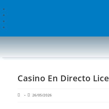
Casino En Directo Lic
26/05/2026