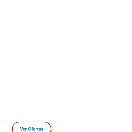
Ver Ofertas