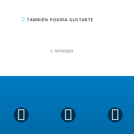
TAMBIÉN PODRÍA GUSTARTE
Best Payment Methods for
Top 5 On
Gamdom Casino NZ
RTP 
10/10/2025