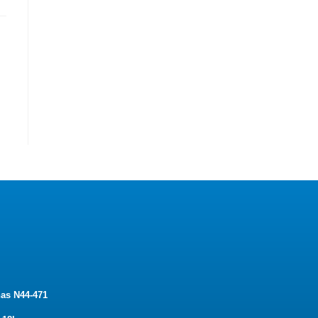
as N44-471