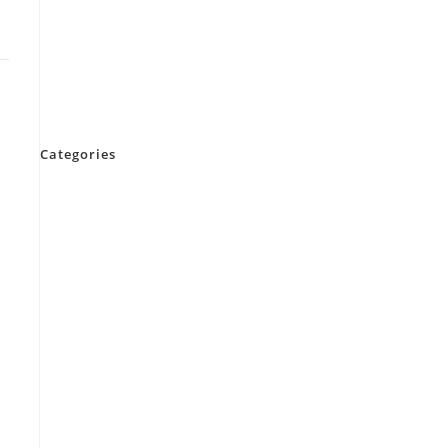
enero 2026
diciembre 2025
noviembre 2025
octubre 2025
marzo 2025
Categories
Blog