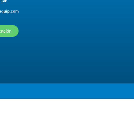
a 18h
equip.com
zación