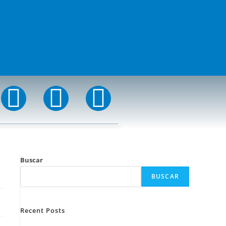
Buscar
BUSCAR
Recent Posts