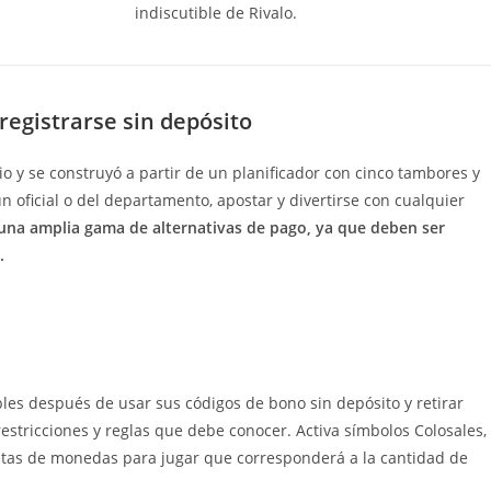
indiscutible de Rivalo.
registrarse sin depósito
 y se construyó a partir de un planificador con cinco tambores y
un oficial o del departamento, apostar y divertirse con cualquier
 una amplia gama de alternativas de pago, ya que deben ser
.
les después de usar sus códigos de bono sin depósito y retirar
estricciones y reglas que debe conocer. Activa símbolos Colosales,
estas de monedas para jugar que corresponderá a la cantidad de