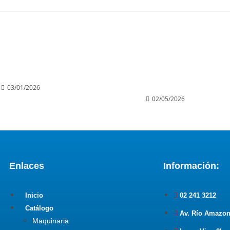
line Slots with High
Najlepsze bonusy i pokies w
in New Zealand
polskim kasynie online –
sprawdź ofertę
03/01/2026
02/05/2026
Enlaces
Información:
Inicio
02 241 3212
Catálogo
Av. Río Amazon
Maquinaria